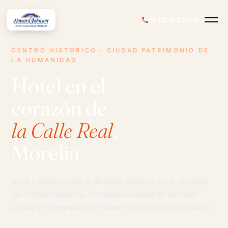
(443) 313 2856
CENTRO HISTÓRICO · CIUDAD PATRIMONIO DE
LA HUMANIDAD
Hotel en el
corazón de
la Calle Real
,
Morelia
Alma colonial sobre la Avenida Madero, en el corazón
del Centro Histórico, con estacionamiento techado
propio y el respaldo de Howard Johnson by Wyndham.