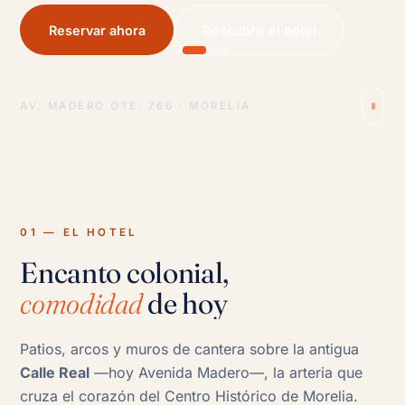
Reservar ahora
Descubrir el hotel
AV. MADERO OTE. 766 · MORELIA
01 — EL HOTEL
Encanto colonial,
comodidad
de hoy
Patios, arcos y muros de cantera sobre la antigua
Calle Real
—hoy Avenida Madero—, la arteria que
cruza el corazón del Centro Histórico de Morelia.